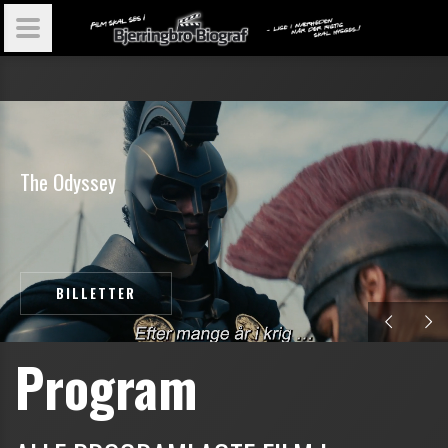
T
h
e
O
d
y
s
s
e
y
BILLETTER