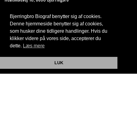
Telefon:
35 11 59 59
Bjerringbro Biograf benytter sig af cookies.
Email:
info@bjerringbrobiograf.dk
Denne hjemmeside benytter sig af cookies,
som husker dine tidligere handlinger. Hvis du
Cookie- og privatlivspolitik
klikker videre på vores side, accepterer du
dette.
Læs mere
Website og billetsystem fra ebillet a/s
LUK