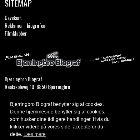
SITEMAP
Gavekort
Reklamer i biografen
Filmklubber
Bjerringbro Biograf
Realskolevej 10, 8850 Bjerringbro
Telefon:
35 11 59 59
Bjerringbro Biograf benytter sig af cookies.
Email:
info@bjerringbrobiograf.dk
Denne hjemmeside benytter sig af cookies,
som husker dine tidligere handlinger. Hvis du
Cookie- og privatlivspolitik
klikker videre på vores side, accepterer du
dette.
Læs mere
Website og billetsystem fra ebillet a/s