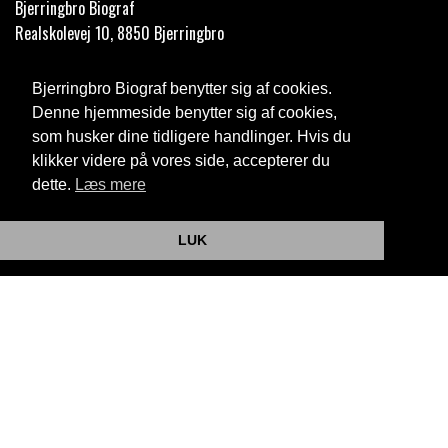
Bjerringbro Biograf
Realskolevej 10, 8850 Bjerringbro
Telefon:
35 11 59 59
Bjerringbro Biograf benytter sig af cookies.
Email:
info@bjerringbrobiograf.dk
Denne hjemmeside benytter sig af cookies,
som husker dine tidligere handlinger. Hvis du
Cookie- og privatlivspolitik
klikker videre på vores side, accepterer du
dette.
Læs mere
Website og billetsystem fra ebillet a/s
LUK