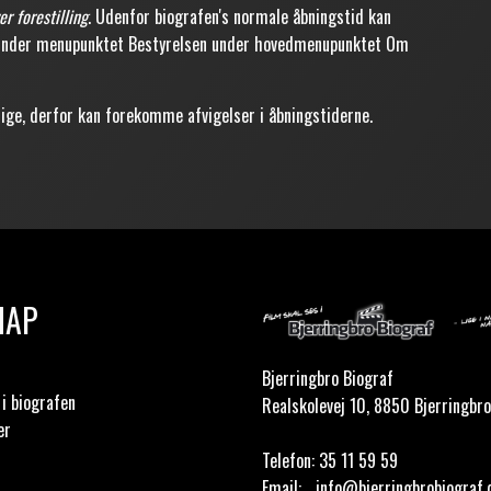
er forestilling
. Udenfor biografen's normale åbningstid kan
n under menupunktet Bestyrelsen under hovedmenupunktet Om
lige, derfor kan forekomme afvigelser i åbningstiderne.
MAP
Bjerringbro Biograf
i biografen
Realskolevej 10, 8850 Bjerringbro
er
Telefon:
35 11 59 59
Email:
info@bjerringbrobiograf.