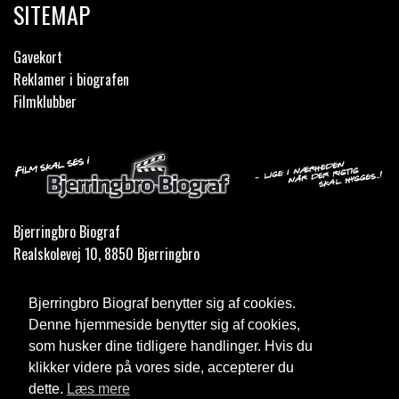
SITEMAP
Gavekort
Reklamer i biografen
Filmklubber
Bjerringbro Biograf
Realskolevej 10, 8850 Bjerringbro
Telefon:
35 11 59 59
Bjerringbro Biograf benytter sig af cookies.
Email:
info@bjerringbrobiograf.dk
Denne hjemmeside benytter sig af cookies,
som husker dine tidligere handlinger. Hvis du
Cookie- og privatlivspolitik
klikker videre på vores side, accepterer du
dette.
Læs mere