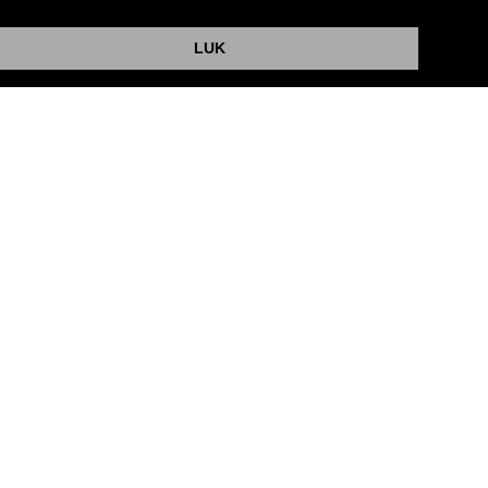
Website og billetsystem fra ebillet a/s
LUK