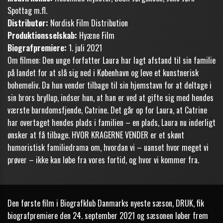
Spottag m.fl.
Distributør:
Nordisk Film Distribution
Produktionsselskab:
Hyæne Film
Biografpremiere:
1. juli 2021
Om filmen: Den unge forfatter Laura har lagt afstand til sin familie
på landet for at slå sig ned i København og leve et kunstnerisk
bohemeliv. Da hun vender tilbage til sin hjemstavn for at deltage i
sin brors bryllup, indser hun, at han er ved at gifte sig med hendes
værste barndomsfjende, Catrine. Det går op for Laura, at Catrine
har overtaget hendes plads i familien – en plads, Laura nu inderligt
ønsker at få tilbage. HVOR KRAGERNE VENDER er et skønt
humoristisk familiedrama om, hvordan vi – uanset hvor meget vi
prøver – ikke kan løbe fra vores fortid, og hvor vi kommer fra.
Den første film i Biografklub Danmarks nyeste sæson, DRUK, fik
biografpremiere den 24. september 2021 og sæsonen løber frem