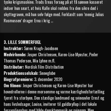
tyske krigsmaskine. Trods Ernas forsøg på at få sønnen kasseret
indser hun snart, at hvis Kalle skal reddes fra den sikre død i
skyttegraven, må hun selv følge med. Forklædt som ’menig Julius
Rasmussen’ drager Erna i krig …
3. LILLE SOMMERFUGL
Instruktør:
Søren Kragh-Jacobsen
Medvirkende:
Jesper Christensen, Karen-Lise Mynster, Peder
Thomas Pedersen, Mia Lyhne m.fl.
Distributør:
Nordisk Film Distribution
Produktionsselskab:
Snowglobe
Biografpremiere:
3. december 2020
Om filmen:
Jesper Christensen og Karen-Lise Mynster har
hovedrollerne i denne morsomme og varme kærlighedsfortælling
fjernt fra storbyen. Den stædige landmand og svineavler Ernst og
hans livsledsager, Louise, inviterer til guldbryllup i det lokale
forsamlingshus med både dansktopmusik og svingom. Men