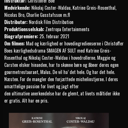
Instruktør:
Christoffer Boe
Medvirkende:
Nikolaj Coster-Waldau, Katrine Greis-Rosenthal,
Nicolas Bro, Charlie Gusstafsson m.fl
Distributør:
Nordisk Film Distribution
Produktionsselskab:
Zentropa Entertainments
Biografpremiere:
25. februar 2021
Om filmen:
Mad og kærlighed er hovedingredienserne i Christoffer
Boes kærlighedsdrama SMAGEN AF SULT med Katrine Greis-
Rosenthal og Nikolaj Coster-Waldau i hovedrollerne. Maggie og
Carsten elsker hinanden, har to skønne børn og åbner deres egen
gourmetrestaurant, Malus. De vil ha’ det hele. Og har det hele.
Næsten. For de mangler den forjættede michelinstjerne. I deres
umættelige passion for livet og jagt efter
den ultimative anerkendelse har de glemt, at livets måltider ikke
er gratis. Alt har en pris.