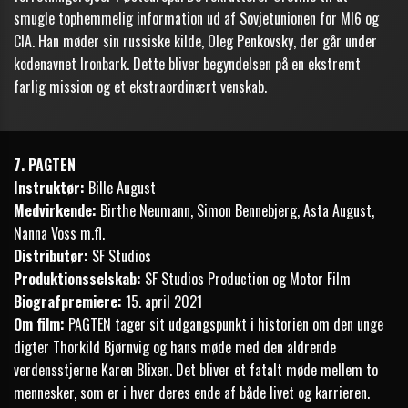
smugle tophemmelig information ud af Sovjetunionen for MI6 og
CIA. Han møder sin russiske kilde, Oleg Penkovsky, der går under
kodenavnet Ironbark. Dette bliver begyndelsen på en ekstremt
farlig mission og et ekstraordinært venskab.
7. PAGTEN
Instruktør:
Bille August
Medvirkende:
Birthe Neumann, Simon Bennebjerg, Asta August,
Nanna Voss m.fl.
Distributør:
SF Studios
Produktionsselskab:
SF Studios Production og Motor Film
Biografpremiere:
15. april 2021
Om film:
PAGTEN tager sit udgangspunkt i historien om den unge
digter Thorkild Bjørnvig og hans møde med den aldrende
verdensstjerne Karen Blixen. Det bliver et fatalt møde mellem to
mennesker, som er i hver deres ende af både livet og karrieren.