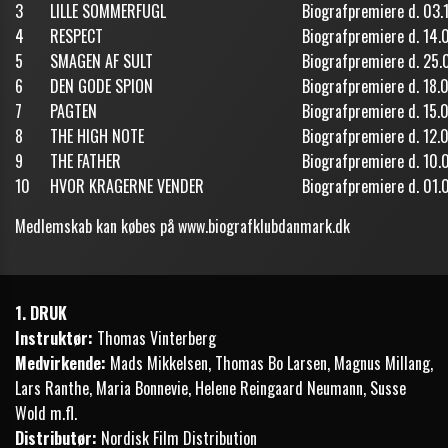
3
LILLE SOMMERFUGL
Biografpremiere d. 03.
4
RESPECT
Biografpremiere d. 14.0
5
SMAGEN AF SULT
Biografpremiere d. 25.
6
DEN GODE SPION
Biografpremiere d. 18.
7
PAGTEN
Biografpremiere d. 15.
8
THE HIGH NOTE
Biografpremiere d. 12.
9
THE FATHER
Biografpremiere d. 10.
10
HVOR KRAGERNE VENDER
Biografpremiere d. 01.
Medlemskab kan købes på
www.biografklubdanmark.dk
1. DRUK
Instruktør:
Thomas Vinterberg
Medvirkende:
Mads Mikkelsen, Thomas Bo Larsen, Magnus Millang,
Lars Ranthe, Maria Bonnevie, Helene Reingaard Neumann, Susse
Wold m.fl.
Distributør:
Nordisk Film Distribution