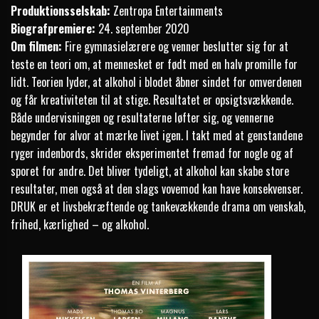
Produktionsselskab:
Zentropa Entertainments
Biografpremiere:
24. september 2020
Om filmen:
Fire gymnasielærere og venner beslutter sig for at
teste en teori om, at mennesket er født med en halv promille for
lidt. Teorien lyder, at alkohol i blodet åbner sindet for omverdenen
og får kreativiteten til at stige. Resultatet er opsigtsvækkende.
Både undervisningen og resultaterne løfter sig, og vennerne
begynder for alvor at mærke livet igen. I takt med at genstandene
ryger indenbords, skrider eksperimentet fremad for nogle og af
sporet for andre. Det bliver tydeligt, at alkohol kan skabe store
resultater, men også at den slags vovemod kan have konsekvenser.
DRUK er et livsbekræftende og tankevækkende drama om venskab,
frihed, kærlighed – og alkohol.