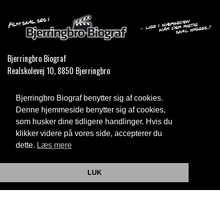
Bjerringbro Biograf
Realskolevej 10, 8850 Bjerringbro
Telefon:
35 11 59 59
Bjerringbro Biograf benytter sig af cookies.
Email:
info@bjerringbrobiograf.dk
Denne hjemmeside benytter sig af cookies,
som husker dine tidligere handlinger. Hvis du
Cookie- og privatlivspolitik
klikker videre på vores side, accepterer du
dette.
Læs mere
Website og billetsystem fra ebillet a/s
LUK