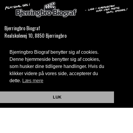
Bjerringbro Biograf
Realskolevej 10, 8850 Bjerringbro
Telefon:
35 11 59 59
Bjerringbro Biograf benytter sig af cookies.
Email:
info@bjerringbrobiograf.dk
Denne hjemmeside benytter sig af cookies,
som husker dine tidligere handlinger. Hvis du
Cookie- og privatlivspolitik
klikker videre på vores side, accepterer du
dette.
Læs mere
Website og billetsystem fra ebillet a/s
LUK