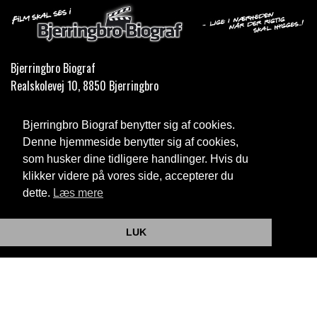
Bjerringbro Biograf
Realskolevej 10, 8850 Bjerringbro
Telefon:
35 11 59 59
Bjerringbro Biograf benytter sig af cookies.
Email:
info@bjerringbrobiograf.dk
Denne hjemmeside benytter sig af cookies,
som husker dine tidligere handlinger. Hvis du
Cookie- og privatlivspolitik
klikker videre på vores side, accepterer du
dette.
Læs mere
Website og billetsystem fra ebillet a/s
LUK