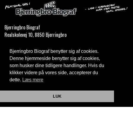
Bjerringbro Biograf
Realskolevej 10, 8850 Bjerringbro
Telefon:
35 11 59 59
Bjerringbro Biograf benytter sig af cookies.
Email:
info@bjerringbrobiograf.dk
Denne hjemmeside benytter sig af cookies,
som husker dine tidligere handlinger. Hvis du
Cookie- og privatlivspolitik
klikker videre på vores side, accepterer du
dette.
Læs mere
Website og billetsystem fra ebillet a/s
LUK