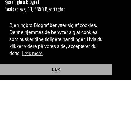
Bjerringbro Biograf
Realskolevej 10, 8850 Bjerringbro
Telefon:
35 11 59 59
Bjerringbro Biograf benytter sig af cookies.
Email:
info@bjerringbrobiograf.dk
Denne hjemmeside benytter sig af cookies,
som husker dine tidligere handlinger. Hvis du
Cookie- og privatlivspolitik
klikker videre på vores side, accepterer du
dette.
Læs mere
Website og billetsystem fra ebillet a/s
LUK