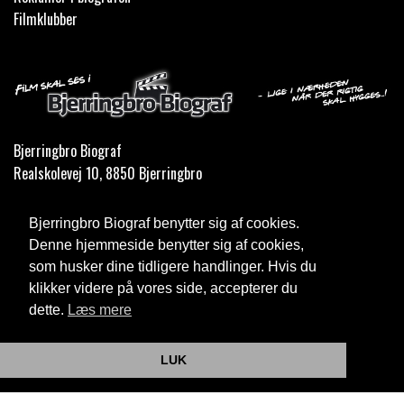
Filmklubber
Bjerringbro Biograf
Realskolevej 10, 8850 Bjerringbro
Telefon:
35 11 59 59
Bjerringbro Biograf benytter sig af cookies.
Email:
info@bjerringbrobiograf.dk
Denne hjemmeside benytter sig af cookies,
som husker dine tidligere handlinger. Hvis du
Cookie- og privatlivspolitik
klikker videre på vores side, accepterer du
dette.
Læs mere
Website og billetsystem fra ebillet a/s
LUK