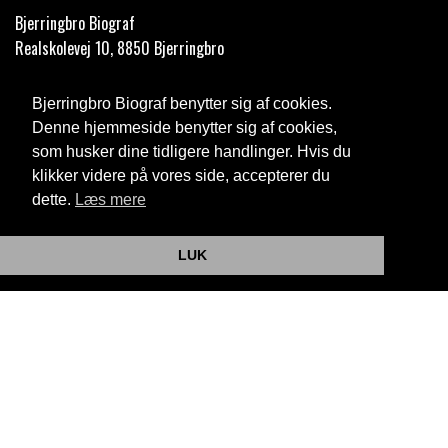
Bjerringbro Biograf
Realskolevej 10, 8850 Bjerringbro
Telefon:
35 11 59 59
Bjerringbro Biograf benytter sig af cookies.
Email:
info@bjerringbrobiograf.dk
Denne hjemmeside benytter sig af cookies,
som husker dine tidligere handlinger. Hvis du
Cookie- og privatlivspolitik
klikker videre på vores side, accepterer du
dette.
Læs mere
Website og billetsystem fra ebillet a/s
LUK