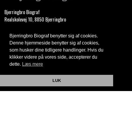
Bjerringbro Biograf
Realskolevej 10, 8850 Bjerringbro
Telefon:
35 11 59 59
Bjerringbro Biograf benytter sig af cookies.
Email:
info@bjerringbrobiograf.dk
Denne hjemmeside benytter sig af cookies,
som husker dine tidligere handlinger. Hvis du
Cookie- og privatlivspolitik
klikker videre på vores side, accepterer du
dette.
Læs mere
Website og billetsystem fra ebillet a/s
LUK