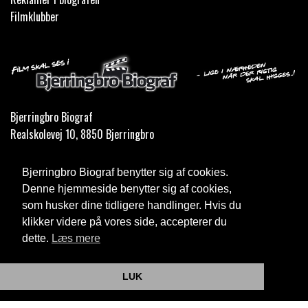
Filmklubber
Bjerringbro Biograf
Realskolevej 10, 8850 Bjerringbro
Telefon:
35 11 59 59
Bjerringbro Biograf benytter sig af cookies.
Email:
info@bjerringbrobiograf.dk
Denne hjemmeside benytter sig af cookies,
som husker dine tidligere handlinger. Hvis du
Cookie- og privatlivspolitik
klikker videre på vores side, accepterer du
dette.
Læs mere
Website og billetsystem fra ebillet a/s
LUK