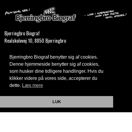
Bjerringbro Biograf
Realskolevej 10, 8850 Bjerringbro
Telefon:
35 11 59 59
Bjerringbro Biograf benytter sig af cookies.
Email:
info@bjerringbrobiograf.dk
Denne hjemmeside benytter sig af cookies,
som husker dine tidligere handlinger. Hvis du
Cookie- og privatlivspolitik
klikker videre på vores side, accepterer du
dette.
Læs mere
Website og billetsystem fra ebillet a/s
LUK