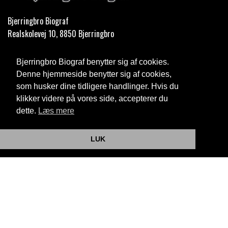
Bjerringbro Biograf
Realskolevej 10, 8850 Bjerringbro
Telefon:
35 11 59 59
Bjerringbro Biograf benytter sig af cookies.
Email:
info@bjerringbrobiograf.dk
Denne hjemmeside benytter sig af cookies,
som husker dine tidligere handlinger. Hvis du
Cookie- og privatlivspolitik
klikker videre på vores side, accepterer du
dette.
Læs mere
Website og billetsystem fra ebillet a/s
LUK