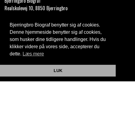
Bjerringbro Biograf
Realskolevej 10, 8850 Bjerringbro
Telefon:
35 11 59 59
Bjerringbro Biograf benytter sig af cookies.
Email:
info@bjerringbrobiograf.dk
Denne hjemmeside benytter sig af cookies,
som husker dine tidligere handlinger. Hvis du
Cookie- og privatlivspolitik
klikker videre på vores side, accepterer du
dette.
Læs mere
Website og billetsystem fra ebillet a/s
LUK