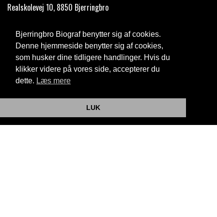
Realskolevej 10, 8850 Bjerringbro
Telefon:
35 11 59 59
Bjerringbro Biograf benytter sig af cookies.
Email:
info@bjerringbrobiograf.dk
Denne hjemmeside benytter sig af cookies,
som husker dine tidligere handlinger. Hvis du
Cookie- og privatlivspolitik
klikker videre på vores side, accepterer du
dette.
Læs mere
Website og billetsystem fra ebillet a/s
LUK